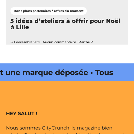
Bons plans partenaires / Offres du moment
5 idées d’ateliers à offrir pour Noël
à Lille
1 décembre 2021
Aucun commentaire
Marthe R.
une marque déposée • Tous droits
zine édité par Buena Onda Web •
une marque déposée • Tous droits
HEY SALUT !
zine édité par Buena Onda Web •
Nous sommes CityCrunch, le magazine bien