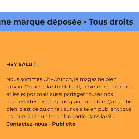
e marque déposée • Tous droits
ne édité par Buena Onda Web •
e marque déposée • Tous droits
HEY SALUT !
ne édité par Buena Onda Web •
Nous sommes CityCrunch, le magazine bien
urbain. On aime la street-food, la bière, les concerts
et les expos mais aussi partager toutes nos
découvertes avec le plus grand nombre. Ça tombe
bien, c’est ce qu’on fait sur ce site en publiant tous
les jours à 17h un bon plan sortie dans la ville.
Contactez-nous
-
Publicité