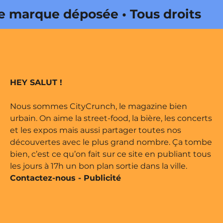
marque déposée • Tous droits
 édité par Buena Onda Web •
marque déposée • Tous droits
HEY SALUT !
 édité par Buena Onda Web •
Nous sommes CityCrunch, le magazine bien
urbain. On aime la street-food, la bière, les concerts
et les expos mais aussi partager toutes nos
découvertes avec le plus grand nombre. Ça tombe
bien, c’est ce qu’on fait sur ce site en publiant tous
les jours à 17h un bon plan sortie dans la ville.
Contactez-nous
-
Publicité