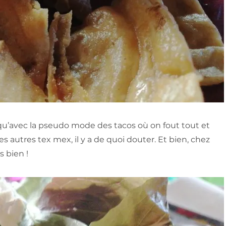
u’avec la pseudo mode des tacos où on fout tout et
s autres tex mex, il y a de quoi douter. Et bien, chez
 bien !