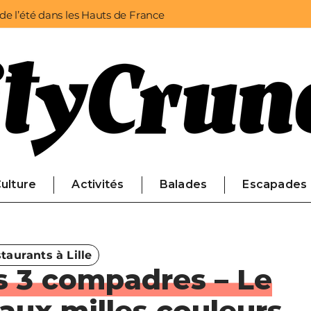
 de l’été dans les Hauts de France
ulture
Activités
Balades
Escapades
taurants à Lille
s 3 compadres – Le
aux milles couleurs