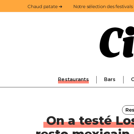
Chaud patate ➔
Notre sélection des festivals
Restaurants
Bars
C
Res
On a testé Lo
resto mexicain 