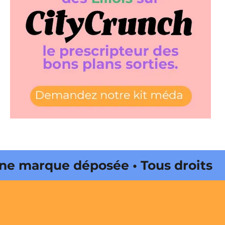
 marque déposée • Tous droits
e édité par Buena Onda Web •