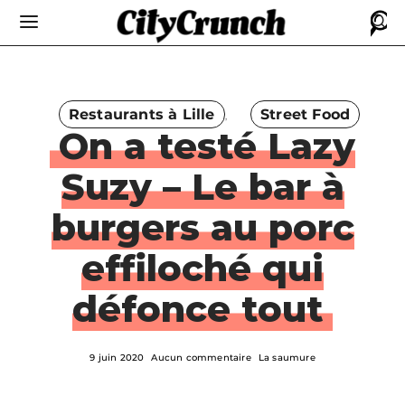
Restaurants à Lille
Street Food
On a testé Lazy
Suzy – Le bar à
burgers au porc
effiloché qui
défonce tout
9 juin 2020
Aucun commentaire
La saumure