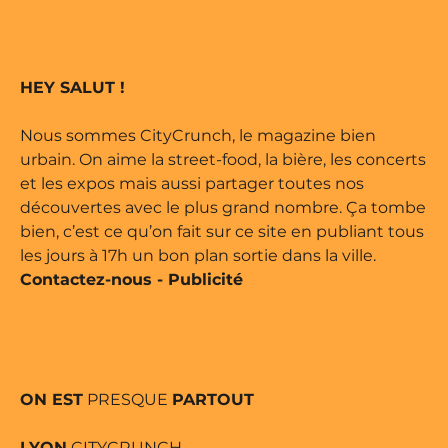
e édité par Buena Onda Web •
 marque déposée • Tous droits
HEY SALUT !
e édité par Buena Onda Web •
Nous sommes CityCrunch, le magazine bien
urbain. On aime la street-food, la bière, les concerts
et les expos mais aussi partager toutes nos
découvertes avec le plus grand nombre. Ça tombe
bien, c’est ce qu’on fait sur ce site en publiant tous
les jours à 17h un bon plan sortie dans la ville.
Contactez-nous
-
Publicité
ON EST
PRESQUE
PARTOUT
LYON
CITYCRUNCH