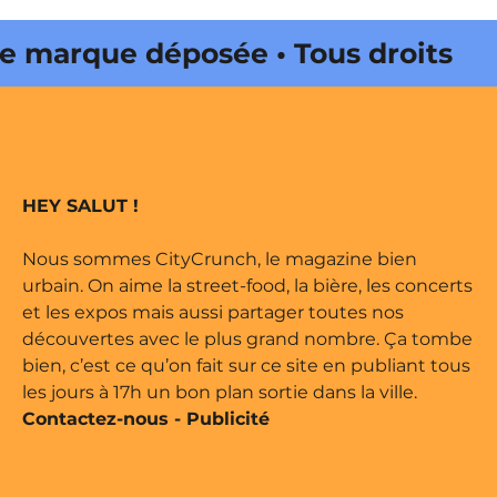
marque déposée • Tous droits
 édité par Buena Onda Web •
marque déposée • Tous droits
HEY SALUT !
 édité par Buena Onda Web •
Nous sommes CityCrunch, le magazine bien
urbain. On aime la street-food, la bière, les concerts
et les expos mais aussi partager toutes nos
découvertes avec le plus grand nombre. Ça tombe
bien, c’est ce qu’on fait sur ce site en publiant tous
les jours à 17h un bon plan sortie dans la ville.
Contactez-nous
-
Publicité