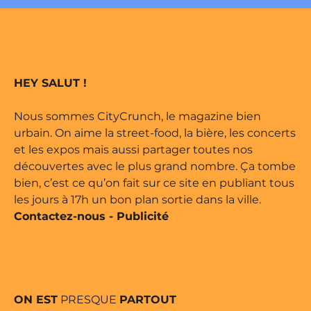
 édité par Buena Onda Web •
marque déposée • Tous droits
HEY SALUT !
 édité par Buena Onda Web •
Nous sommes CityCrunch, le magazine bien
urbain. On aime la street-food, la bière, les concerts
et les expos mais aussi partager toutes nos
découvertes avec le plus grand nombre. Ça tombe
bien, c’est ce qu’on fait sur ce site en publiant tous
les jours à 17h un bon plan sortie dans la ville.
Contactez-nous
-
Publicité
ON EST
PRESQUE
PARTOUT