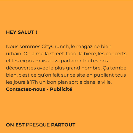
e édité par Buena Onda Web •
marque déposée • Tous droits
HEY SALUT !
e édité par Buena Onda Web •
Nous sommes CityCrunch, le magazine bien
urbain. On aime la street-food, la bière, les concerts
et les expos mais aussi partager toutes nos
découvertes avec le plus grand nombre. Ça tombe
bien, c’est ce qu’on fait sur ce site en publiant tous
les jours à 17h un bon plan sortie dans la ville.
Contactez-nous
-
Publicité
ON EST
PRESQUE
PARTOUT