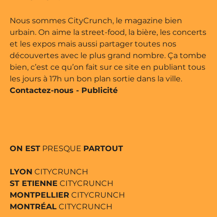
e édité par Buena Onda Web •
Nous sommes CityCrunch, le magazine bien
urbain. On aime la street-food, la bière, les concerts
et les expos mais aussi partager toutes nos
découvertes avec le plus grand nombre. Ça tombe
bien, c’est ce qu’on fait sur ce site en publiant tous
les jours à 17h un bon plan sortie dans la ville.
Contactez-nous
-
Publicité
ON EST
PRESQUE
PARTOUT
LYON
CITYCRUNCH
ST ETIENNE
CITYCRUNCH
MONTPELLIER
CITYCRUNCH
MONTRÉAL
CITYCRUNCH