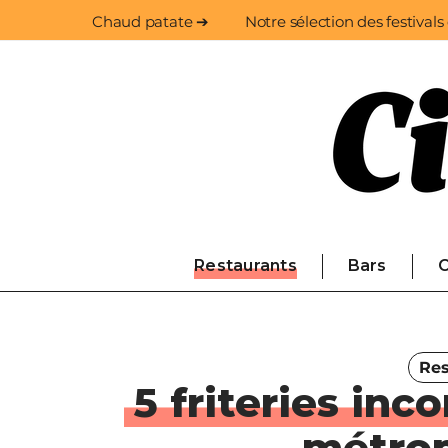
Chaud patate ➔
Notre sélection des festivals
Restaurants
Bars
C
Res
5 friteries inc
métropo