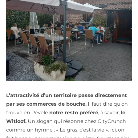
L’attractivité d’un territoire passe directement
par ses commerces de bouche.
Il faut dire qu’on
trouve en Pévèle
notre resto préféré
, à savoir,
le
Witloof.
Un slogan qui résonne chez CityCrunch
comme un hymne : « Le gras, c’est la vie ». Ici, on