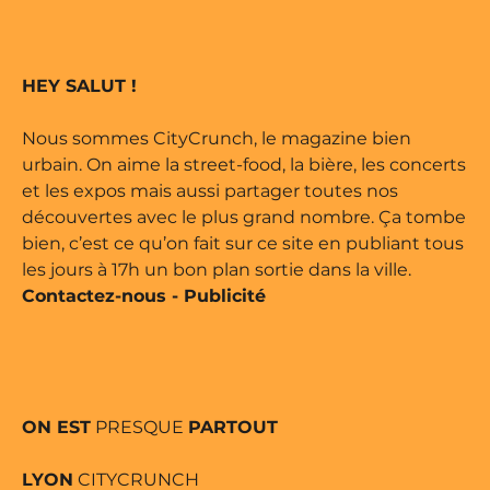
 édité par Buena Onda Web •
marque déposée • Tous droits
HEY SALUT !
 édité par Buena Onda Web •
Nous sommes CityCrunch, le magazine bien
urbain. On aime la street-food, la bière, les concerts
et les expos mais aussi partager toutes nos
découvertes avec le plus grand nombre. Ça tombe
bien, c’est ce qu’on fait sur ce site en publiant tous
les jours à 17h un bon plan sortie dans la ville.
Contactez-nous
-
Publicité
ON EST
PRESQUE
PARTOUT
LYON
CITYCRUNCH