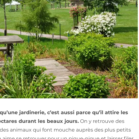
une jardinerie, c’est aussi parce qu’il attire les
ctares durant les beaux jours.
On y retrouve des
t des animaux qui font mouche auprès des plus petits
on aime se retrouver pour un pique-nique et laisser filer