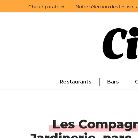
Chaud patate ➔
Notre sélection des festivals
Restaurants
Bars
C
Les Compagn
Jardinerie, parc,