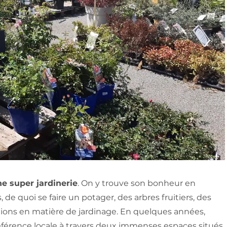
e super jardinerie
. On y trouve son bonheur en
 de quoi se faire un potager, des arbres fruitiers, des
rations en matière de jardinage. En quelques années,
érence locale à travers deux immenses espaces situés