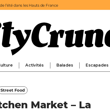
 de l’été dans les Hauts de France
ulture
Activités
Balades
Escapades
Street Food
itchen Market – La