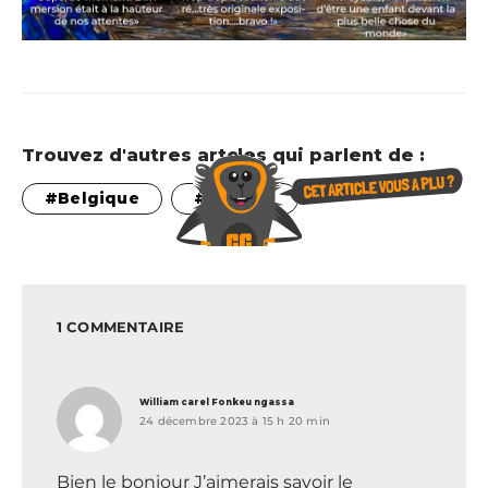
Trouvez d'autres artcles qui parlent de :
Belgique
insolite
1 COMMENTAIRE
dit :
William carel Fonkeu ngassa
24 décembre 2023 à 15 h 20 min
Bien le bonjour J’aimerais savoir le