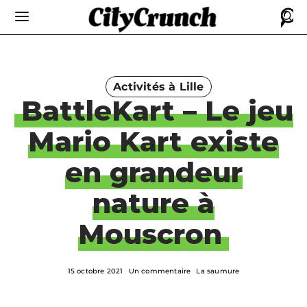
Activités à Lille
BattleKart – Le jeu
Mario Kart existe
en grandeur
nature à
Mouscron
15 octobre 2021
Un commentaire
La saumure