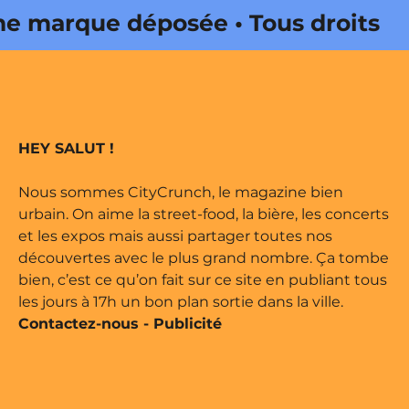
marque déposée • Tous droits
 édité par Buena Onda Web •
marque déposée • Tous droits
HEY SALUT !
 édité par Buena Onda Web •
Nous sommes CityCrunch, le magazine bien
urbain. On aime la street-food, la bière, les concerts
et les expos mais aussi partager toutes nos
découvertes avec le plus grand nombre. Ça tombe
bien, c’est ce qu’on fait sur ce site en publiant tous
les jours à 17h un bon plan sortie dans la ville.
Contactez-nous
-
Publicité