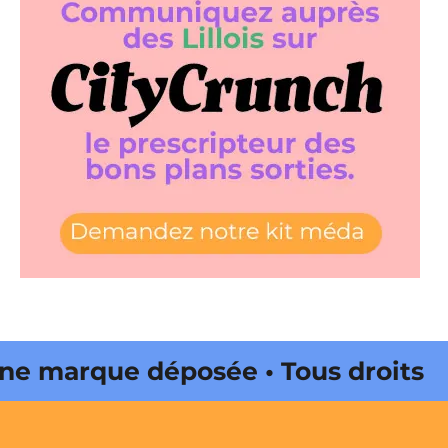
 marque déposée • Tous droits
e édité par Buena Onda Web •