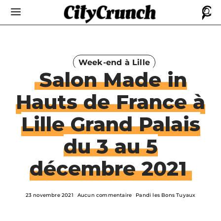
Week-end à Lille
Salon Made in
Hauts de France à
Lille Grand Palais
du 3 au 5
décembre 2021
23 novembre 2021
Aucun commentaire
Pandi les Bons Tuyaux