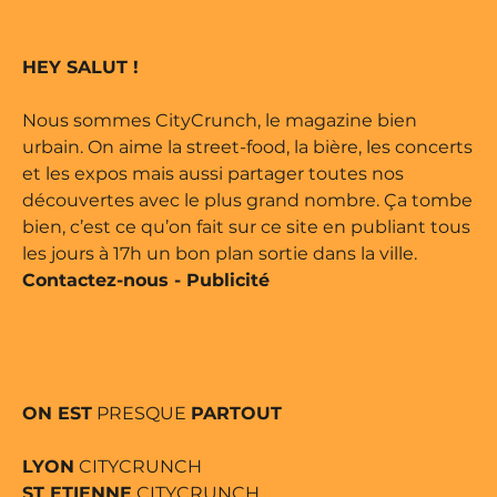
 marque déposée • Tous droits
HEY SALUT !
e édité par Buena Onda Web •
Nous sommes CityCrunch, le magazine bien
urbain. On aime la street-food, la bière, les concerts
et les expos mais aussi partager toutes nos
découvertes avec le plus grand nombre. Ça tombe
bien, c’est ce qu’on fait sur ce site en publiant tous
les jours à 17h un bon plan sortie dans la ville.
Contactez-nous
-
Publicité
ON EST
PRESQUE
PARTOUT
LYON
CITYCRUNCH
ST ETIENNE
CITYCRUNCH