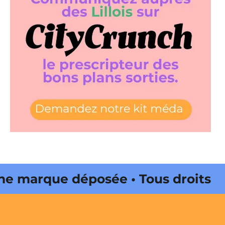
marque déposée • Tous droits
 édité par Buena Onda Web •