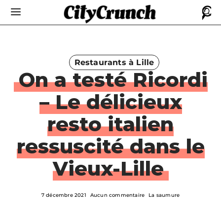
Restaurants à Lille
On a testé Ricordi
– Le délicieux
resto italien
ressuscité dans le
Vieux-Lille
7 décembre 2021
Aucun commentaire
La saumure