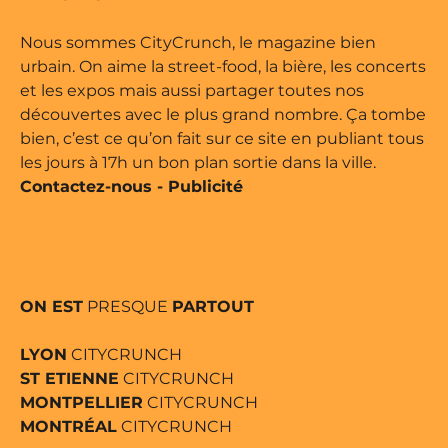
e édité par Buena Onda Web •
Nous sommes CityCrunch, le magazine bien
urbain. On aime la street-food, la bière, les concerts
et les expos mais aussi partager toutes nos
découvertes avec le plus grand nombre. Ça tombe
bien, c’est ce qu’on fait sur ce site en publiant tous
les jours à 17h un bon plan sortie dans la ville.
Contactez-nous
-
Publicité
ON EST
PRESQUE
PARTOUT
LYON
CITYCRUNCH
ST ETIENNE
CITYCRUNCH
MONTPELLIER
CITYCRUNCH
MONTRÉAL
CITYCRUNCH