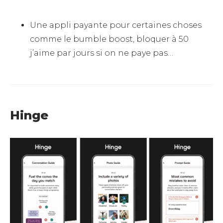
Une appli payante pour certaines choses
comme le bumble boost, bloquer à 50
j’aime par jours si on ne paye pas…
Hinge