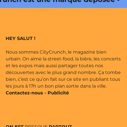
oits réservés • Magazine édité par
Onda Web • CityCrunch est une
HEY SALUT !
déposée • Tous droits réservés •
Nous sommes CityCrunch, le magazine bien
urbain. On aime la street-food, la bière, les concerts
et les expos mais aussi partager toutes nos
ne édité par Buena Onda Web •
découvertes avec le plus grand nombre. Ça tombe
bien, c’est ce qu’on fait sur ce site en publiant tous
les jours à 17h un bon plan sortie dans la ville.
Contactez-nous
-
Publicité
ON EST
PRESQUE
PARTOUT