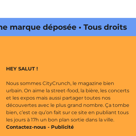
 marque déposée • Tous droits
e édité par Buena Onda Web •
 marque déposée • Tous droits
HEY SALUT !
e édité par Buena Onda Web •
Nous sommes CityCrunch, le magazine bien
urbain. On aime la street-food, la bière, les concerts
et les expos mais aussi partager toutes nos
découvertes avec le plus grand nombre. Ça tombe
bien, c’est ce qu’on fait sur ce site en publiant tous
les jours à 17h un bon plan sortie dans la ville.
Contactez-nous
-
Publicité