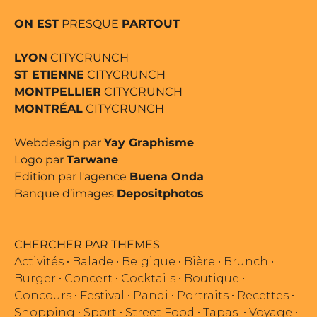
ON EST
PRESQUE
PARTOUT
LYON
CITYCRUNCH
ST ETIENNE
CITYCRUNCH
MONTPELLIER
CITYCRUNCH
MONTRÉAL
CITYCRUNCH
Webdesign par
Yay Graphisme
Logo par
Tarwane
Edition par l'agence
Buena Onda
Banque d’images
Depositphotos
CHERCHER PAR THEMES
Activités
•
Balade
•
Belgique
•
Bière
•
Brunch
•
Burger
•
Concert
•
Cocktails
•
Boutique
•
Concours
•
Festival
•
Pandi
•
Portraits
•
Recettes
•
Shopping
•
Sport
•
Street Food
•
Tapas
•
Voyage
•