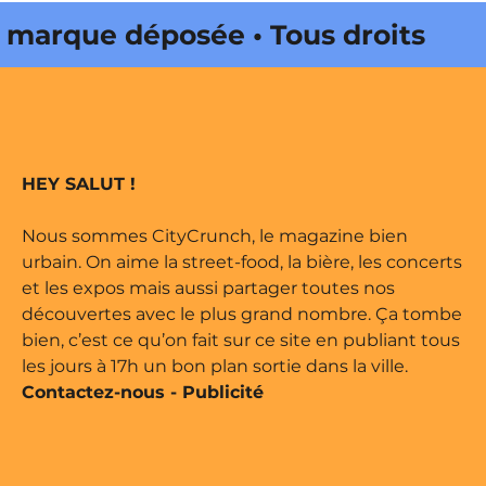
rque déposée • Tous droits
dité par Buena Onda Web •
rque déposée • Tous droits
HEY SALUT !
dité par Buena Onda Web •
Nous sommes CityCrunch, le magazine bien
urbain. On aime la street-food, la bière, les concerts
et les expos mais aussi partager toutes nos
découvertes avec le plus grand nombre. Ça tombe
bien, c’est ce qu’on fait sur ce site en publiant tous
les jours à 17h un bon plan sortie dans la ville.
Contactez-nous
-
Publicité