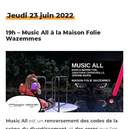
Jeudi 23 juin 2022
19h – Music All à la Maison Folie
Wazemmes
Music All
est un
renversement des codes de la
scène
,
du divertissement
, et
des corps
que l’on