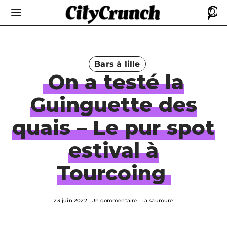
Bars à lille
On a testé la
Guinguette des
quais – Le pur spot
estival à
Tourcoing
23 juin 2022
Un commentaire
La saumure