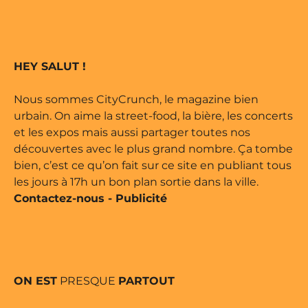
e édité par Buena Onda Web •
 marque déposée • Tous droits
HEY SALUT !
e édité par Buena Onda Web •
Nous sommes CityCrunch, le magazine bien
urbain. On aime la street-food, la bière, les concerts
et les expos mais aussi partager toutes nos
découvertes avec le plus grand nombre. Ça tombe
bien, c’est ce qu’on fait sur ce site en publiant tous
les jours à 17h un bon plan sortie dans la ville.
Contactez-nous
-
Publicité
ON EST
PRESQUE
PARTOUT