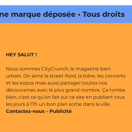
e marque déposée • Tous droits
ne édité par Buena Onda Web •
e marque déposée • Tous droits
HEY SALUT !
ne édité par Buena Onda Web •
Nous sommes CityCrunch, le magazine bien
urbain. On aime la street-food, la bière, les concerts
et les expos mais aussi partager toutes nos
découvertes avec le plus grand nombre. Ça tombe
bien, c’est ce qu’on fait sur ce site en publiant tous
les jours à 17h un bon plan sortie dans la ville.
Contactez-nous
-
Publicité