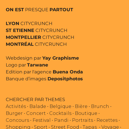
ON EST
PRESQUE
PARTOUT
LYON
CITYCRUNCH
ST ETIENNE
CITYCRUNCH
MONTPELLIER
CITYCRUNCH
MONTRÉAL
CITYCRUNCH
Webdesign par
Yay Graphisme
Logo par
Tarwane
Edition par l'agence
Buena Onda
Banque d’images
Depositphotos
CHERCHER PAR THEMES
Activités
•
Balade
•
Belgique
•
Bière
•
Brunch
•
Burger
•
Concert
•
Cocktails
•
Boutique
•
Concours
•
Festival
•
Pandi
•
Portraits
•
Recettes
•
Shopping
•
Sport
•
Street Food
•
Tapas
•
Voyage
•