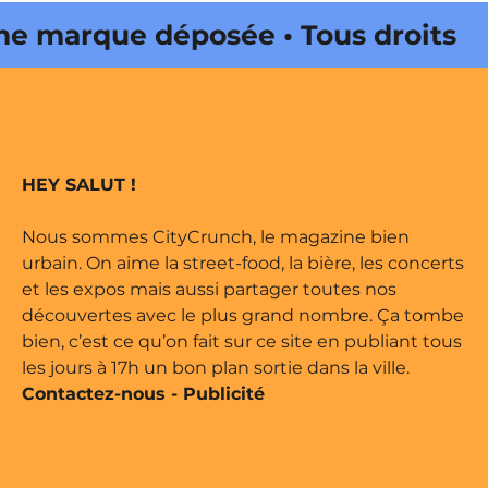
marque déposée • Tous droits
 édité par Buena Onda Web •
marque déposée • Tous droits
HEY SALUT !
 édité par Buena Onda Web •
Nous sommes CityCrunch, le magazine bien
urbain. On aime la street-food, la bière, les concerts
et les expos mais aussi partager toutes nos
découvertes avec le plus grand nombre. Ça tombe
bien, c’est ce qu’on fait sur ce site en publiant tous
les jours à 17h un bon plan sortie dans la ville.
Contactez-nous
-
Publicité