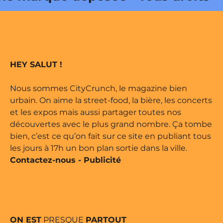
e édité par Buena Onda Web •
 marque déposée • Tous droits
HEY SALUT !
e édité par Buena Onda Web •
Nous sommes CityCrunch, le magazine bien
urbain. On aime la street-food, la bière, les concerts
et les expos mais aussi partager toutes nos
découvertes avec le plus grand nombre. Ça tombe
bien, c’est ce qu’on fait sur ce site en publiant tous
les jours à 17h un bon plan sortie dans la ville.
Contactez-nous
-
Publicité
ON EST
PRESQUE
PARTOUT