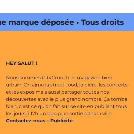
marque déposée • Tous droits
 édité par Buena Onda Web •
marque déposée • Tous droits
HEY SALUT !
 édité par Buena Onda Web •
Nous sommes CityCrunch, le magazine bien
urbain. On aime la street-food, la bière, les concerts
et les expos mais aussi partager toutes nos
découvertes avec le plus grand nombre. Ça tombe
bien, c’est ce qu’on fait sur ce site en publiant tous
les jours à 17h un bon plan sortie dans la ville.
Contactez-nous
-
Publicité