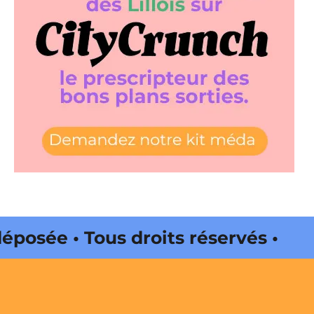
sée • Tous droits réservés •
 Web • CityCrunch est une