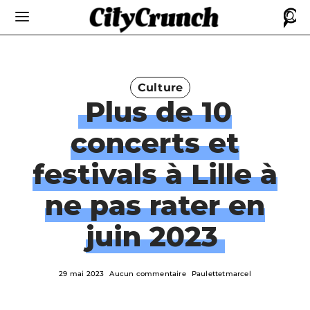
Culture
Plus de 10
concerts et
festivals à Lille à
ne pas rater en
juin 2023
29 mai 2023
Aucun commentaire
Paulettetmarcel