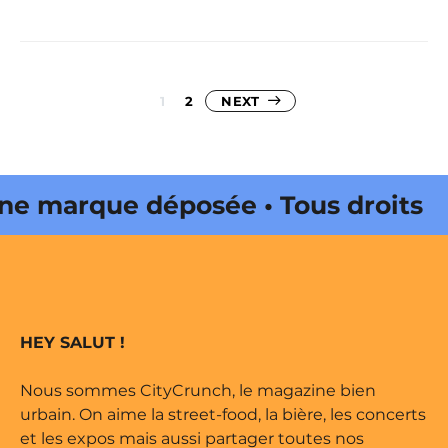
Pagination
1
2
NEXT
des
publications
arque déposée • Tous droits
édité par Buena Onda Web •
arque déposée • Tous droits
HEY SALUT !
édité par Buena Onda Web •
Nous sommes CityCrunch, le magazine bien
urbain. On aime la street-food, la bière, les concerts
et les expos mais aussi partager toutes nos