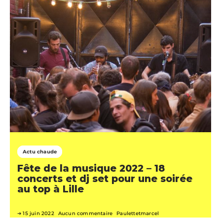
Actu chaude
Fête de la musique 2022 – 18
concerts et dj set pour une soirée
au top à Lille
15 juin 2022
Aucun commentaire
Paulettetmarcel