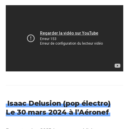
Isaac Delusion
(pop électro)
Le 30 mars 2024 à l’Aéronef