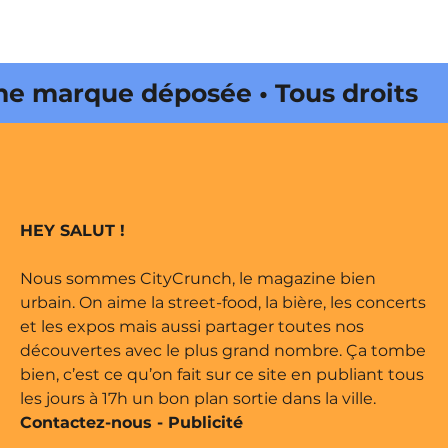
marque déposée • Tous droits
 édité par Buena Onda Web •
marque déposée • Tous droits
HEY SALUT !
 édité par Buena Onda Web •
Nous sommes CityCrunch, le magazine bien
urbain. On aime la street-food, la bière, les concerts
et les expos mais aussi partager toutes nos
découvertes avec le plus grand nombre. Ça tombe
bien, c’est ce qu’on fait sur ce site en publiant tous
les jours à 17h un bon plan sortie dans la ville.
Contactez-nous
-
Publicité