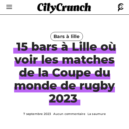
Bars à lille
15 bars à Lille où
voir les matches
de la Coupe du
monde de rugby
2023
7 septembre 2023
Aucun commentaire
La saumure