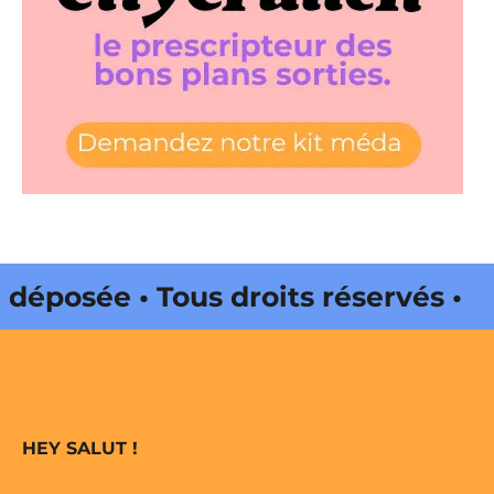
posée • Tous droits réservés •
da Web • CityCrunch est une
 réservés • Magazine édité par
HEY SALUT !