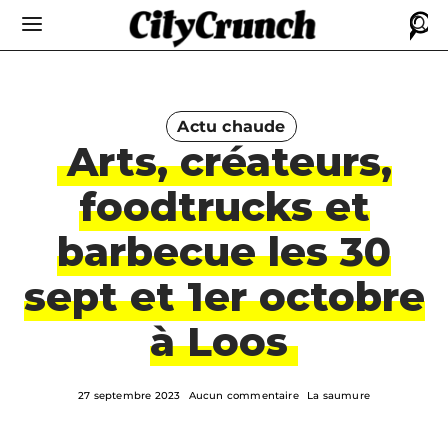
Actu chaude
Arts, créateurs,
foodtrucks et
barbecue les 30
sept et 1er octobre
à Loos
27 septembre 2023
Aucun commentaire
La saumure