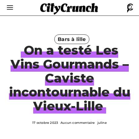
Bars à lille
On a testé Les
Vins Gourmands –
Caviste
incontournable du
Vieux-Lille
17 octobre 2023
Aucun commentaire
juline