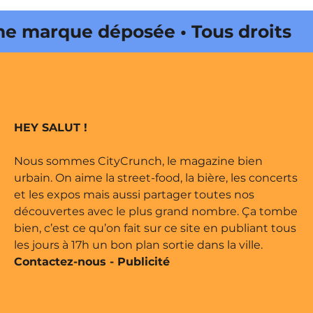
marque déposée • Tous droits
 édité par Buena Onda Web •
marque déposée • Tous droits
HEY SALUT !
 édité par Buena Onda Web •
Nous sommes CityCrunch, le magazine bien
urbain. On aime la street-food, la bière, les concerts
et les expos mais aussi partager toutes nos
découvertes avec le plus grand nombre. Ça tombe
bien, c’est ce qu’on fait sur ce site en publiant tous
les jours à 17h un bon plan sortie dans la ville.
Contactez-nous
-
Publicité