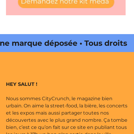
marque déposée • Tous droits
e édité par Buena Onda Web •
marque déposée • Tous droits
HEY SALUT !
e édité par Buena Onda Web •
Nous sommes CityCrunch, le magazine bien
urbain. On aime la street-food, la bière, les concerts
et les expos mais aussi partager toutes nos
découvertes avec le plus grand nombre. Ça tombe
bien, c’est ce qu’on fait sur ce site en publiant tous