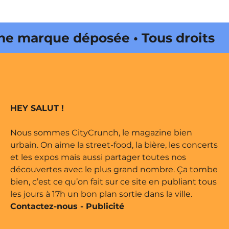
marque déposée • Tous droits
 édité par Buena Onda Web •
marque déposée • Tous droits
HEY SALUT !
 édité par Buena Onda Web •
Nous sommes CityCrunch, le magazine bien
urbain. On aime la street-food, la bière, les concerts
et les expos mais aussi partager toutes nos
découvertes avec le plus grand nombre. Ça tombe
bien, c’est ce qu’on fait sur ce site en publiant tous
les jours à 17h un bon plan sortie dans la ville.
Contactez-nous
-
Publicité