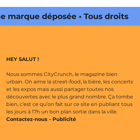
 marque déposée • Tous droits
e édité par Buena Onda Web •
 marque déposée • Tous droits
HEY SALUT !
e édité par Buena Onda Web •
Nous sommes CityCrunch, le magazine bien
urbain. On aime la street-food, la bière, les concerts
et les expos mais aussi partager toutes nos
découvertes avec le plus grand nombre. Ça tombe
bien, c’est ce qu’on fait sur ce site en publiant tous
les jours à 17h un bon plan sortie dans la ville.
Contactez-nous
-
Publicité