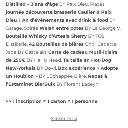
Distilled – 3 ans d’âge
BY Paix Dieu. Places
journée découverte brasserie Caulier & Paix
Dieu
.
1 An d’événements avec drink & food
BY
Garage. Soirée
Welsh entre potes
BY Le George V.
Bouteille Whisky d’Artesia Sherry
BY TOS
Distillerie.
42 Bouteilles de bières
Ch’ti, Cadette,
Jade BY Castelain.
Carte de cadeau Mutli-loisirs
de 250€
BY Hall U Need.
Ta taille en Hot-Dog
New-Yorkais
BY Dowl.
Box expérience « Adopte
un Houblon »
BY L’Echappée Bière.
Repas à
l’Estaminet BierBuik
BY Florent Ladeyn.
>> 1 inscription = 1 carton = 1 personne
S’inscrire ici