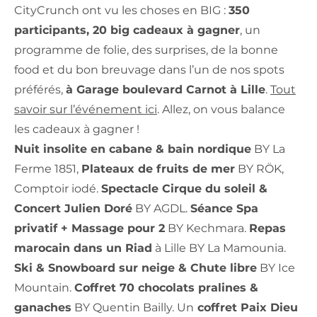
CityCrunch ont vu les choses en BIG :
350
participants, 20 big cadeaux à gagner
, un
programme de folie, des surprises, de la bonne
food et du bon breuvage dans l’un de nos spots
préférés,
à Garage boulevard Carnot à Lille
.
Tout
savoir sur l’événement ici
. Allez, on vous balance
les cadeaux à gagner !
Nuit insolite en cabane & bain nordique
BY La
Ferme 1851,
Plateaux de fruits de mer
BY RÖK,
Comptoir iodé.
Spectacle Cirque du soleil &
Concert Julien Doré
BY AGDL.
Séance Spa
privatif + Massage pour 2
BY Kechmara.
Repas
marocain dans un Riad
à Lille BY La Mamounia.
Ski & Snowboard sur neige & Chute libre
BY Ice
Mountain.
Coffret 70 chocolats pralines &
ganaches
BY Quentin Bailly. Un
coffret Paix Dieu