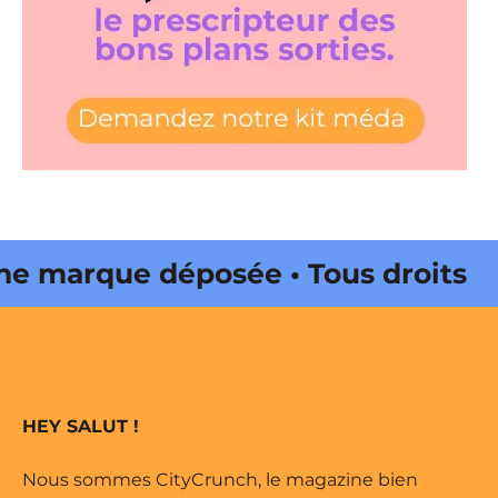
marque déposée • Tous droits
 édité par Buena Onda Web •
marque déposée • Tous droits
HEY SALUT !
 édité par Buena Onda Web •
Nous sommes CityCrunch, le magazine bien