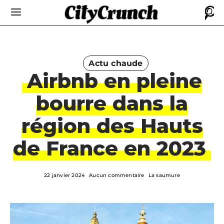
Actu chaude
Airbnb en pleine
bourre dans la
région des Hauts
de France en 2023
22 janvier 2024
Aucun commentaire
La saumure