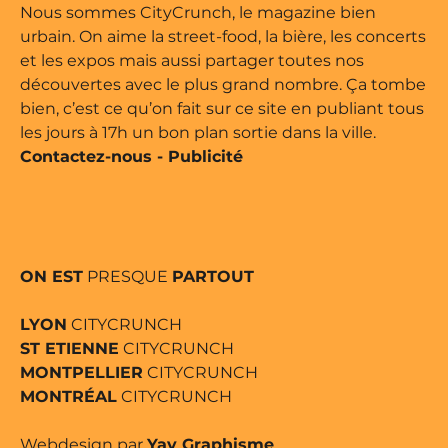
ne édité par Buena Onda Web •
Nous sommes CityCrunch, le magazine bien
urbain. On aime la street-food, la bière, les concerts
et les expos mais aussi partager toutes nos
découvertes avec le plus grand nombre. Ça tombe
bien, c’est ce qu’on fait sur ce site en publiant tous
les jours à 17h un bon plan sortie dans la ville.
Contactez-nous
-
Publicité
ON EST
PRESQUE
PARTOUT
LYON
CITYCRUNCH
ST ETIENNE
CITYCRUNCH
MONTPELLIER
CITYCRUNCH
MONTRÉAL
CITYCRUNCH
Webdesign par
Yay Graphisme