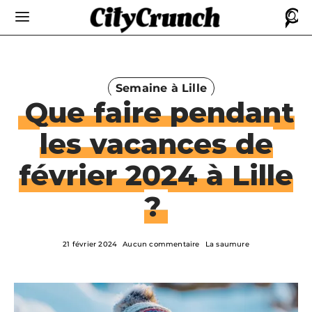
Semaine à Lille
Que faire pendant
les vacances de
février 2024 à Lille
?
21 février 2024
Aucun commentaire
La saumure