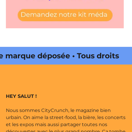
rque déposée • Tous droits
dité par Buena Onda Web •
rque déposée • Tous droits
HEY SALUT !
dité par Buena Onda Web •
Nous sommes CityCrunch, le magazine bien
urbain. On aime la street-food, la bière, les concerts
et les expos mais aussi partager toutes nos
découvertes avec le plus grand nombre. Ça tombe