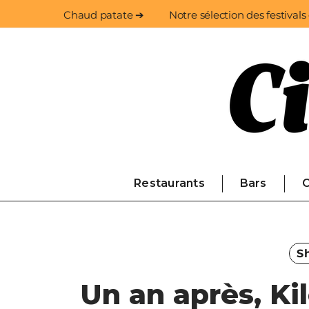
Chaud patate ➔
Notre sélection des festivals
Restaurants
Bars
C
Sh
Un an après, Ki