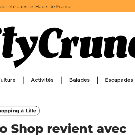
 de l’été dans les Hauts de France
ulture
Activités
Balades
Escapades
opping à Lille
lo Shop revient avec