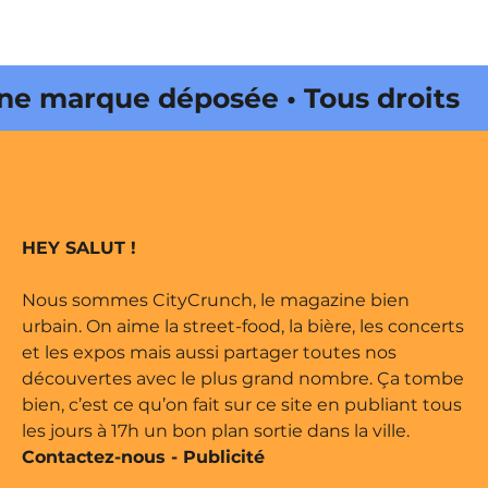
 marque déposée • Tous droits
e édité par Buena Onda Web •
 marque déposée • Tous droits
HEY SALUT !
e édité par Buena Onda Web •
Nous sommes CityCrunch, le magazine bien
urbain. On aime la street-food, la bière, les concerts
et les expos mais aussi partager toutes nos
découvertes avec le plus grand nombre. Ça tombe
bien, c’est ce qu’on fait sur ce site en publiant tous
les jours à 17h un bon plan sortie dans la ville.
Contactez-nous
-
Publicité