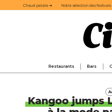
Chaud patate ➔
Notre sélection des festivals
Restaurants
Bars
C
A
Kangoo jumps Li
à la mode p