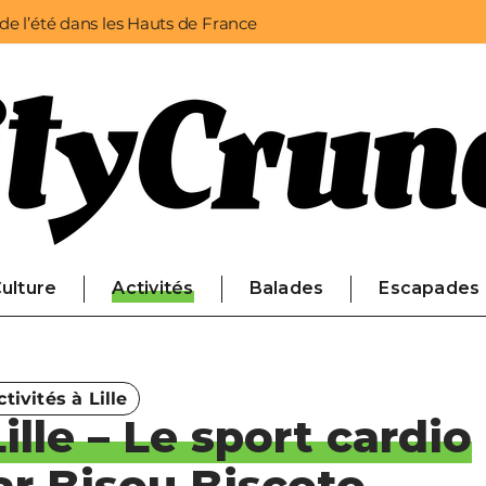
 de l’été dans les Hauts de France
ulture
Activités
Balades
Escapades
ctivités à Lille
lle – Le sport cardio
ar Bisou Biscoto