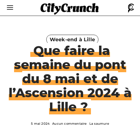
Week-end à Lille
Que faire la
semaine du pont
du 8 mai et de
l’Ascension 2024 à
Lille ?
5 mai 2024
Aucun commentaire
La saumure