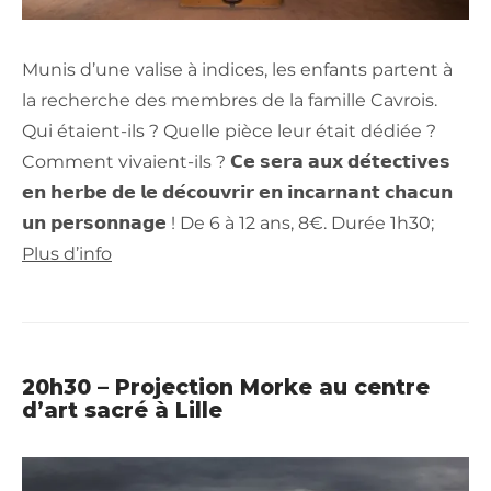
Munis d’une valise à indices, les enfants partent à
la recherche des membres de la famille Cavrois.
Qui étaient-ils ? Quelle pièce leur était dédiée ?
Comment vivaient-ils ? 𝗖𝗲 𝘀𝗲𝗿𝗮 𝗮𝘂𝘅 𝗱𝗲́𝘁𝗲𝗰𝘁𝗶𝘃𝗲𝘀
𝗲𝗻 𝗵𝗲𝗿𝗯𝗲 𝗱𝗲 𝗹𝗲 𝗱𝗲́𝗰𝗼𝘂𝘃𝗿𝗶𝗿 𝗲𝗻 𝗶𝗻𝗰𝗮𝗿𝗻𝗮𝗻𝘁 𝗰𝗵𝗮𝗰𝘂𝗻
𝘂𝗻 𝗽𝗲𝗿𝘀𝗼𝗻𝗻𝗮𝗴𝗲 ! De 6 à 12 ans, 8€. Durée 1h30;
Plus d’info
20h30 – Projection Morke au centre
d’art sacré à Lille