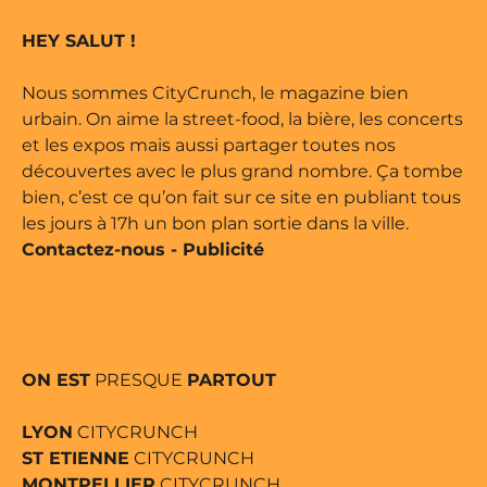
marque déposée • Tous droits
HEY SALUT !
e édité par Buena Onda Web •
Nous sommes CityCrunch, le magazine bien
urbain. On aime la street-food, la bière, les concerts
et les expos mais aussi partager toutes nos
découvertes avec le plus grand nombre. Ça tombe
bien, c’est ce qu’on fait sur ce site en publiant tous
les jours à 17h un bon plan sortie dans la ville.
Contactez-nous
-
Publicité
ON EST
PRESQUE
PARTOUT
LYON
CITYCRUNCH
ST ETIENNE
CITYCRUNCH
MONTPELLIER
CITYCRUNCH