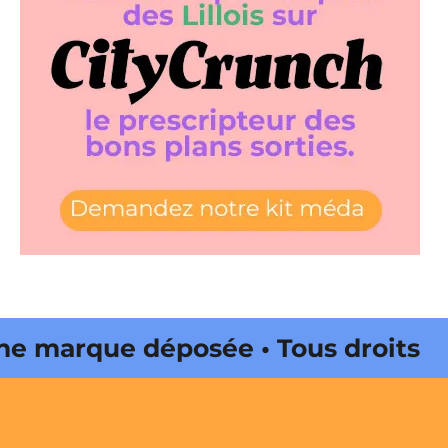
marque déposée • Tous droits
e édité par Buena Onda Web •