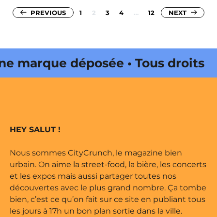
Pagination
PREVIOUS
1
2
3
4
…
12
NEXT
des
publications
arque déposée • Tous droits
édité par Buena Onda Web •
arque déposée • Tous droits
HEY SALUT !
édité par Buena Onda Web •
Nous sommes CityCrunch, le magazine bien
urbain. On aime la street-food, la bière, les concerts
et les expos mais aussi partager toutes nos
découvertes avec le plus grand nombre. Ça tombe
bien, c’est ce qu’on fait sur ce site en publiant tous
les jours à 17h un bon plan sortie dans la ville.