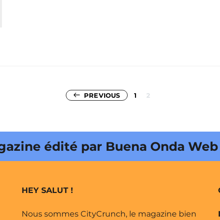
Pagination
PREVIOUS
1
2
des
publications
gazine édité par Buena Onda Web •
 Web •
HEY SALUT !
Nous sommes CityCrunch, le magazine bien