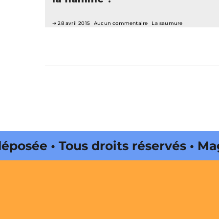
28 avril 2015
Aucun commentaire
La saumure
osée • Tous droits réservés • Ma
s • Magazine édité par Buena Onda