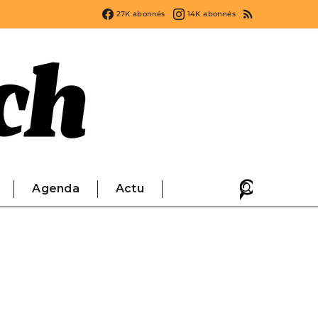
27K
abonnés
14K
abonnés
Agenda
Actu