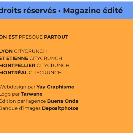
s réservés • Magazine édité par
ON EST
PRESQUE
PARTOUT
LYON
CITYCRUNCH
ST ETIENNE
CITYCRUNCH
MONTPELLIER
CITYCRUNCH
MONTRÉAL
CITYCRUNCH
Webdesign par
Yay Graphisme
Logo par
Tarwane
Edition par l'agence
Buena Onda
Banque d’images
Depositphotos