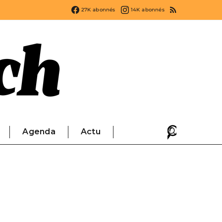
27K
abonnés
14K
abonnés
Agenda
Actu