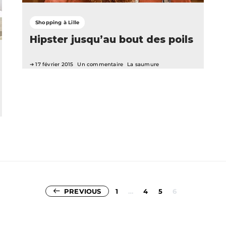
Shopping à Lille
Hipster jusqu’au bout des poils
17 février 2015
Un commentaire
La saumure
Pagination
PREVIOUS
1
…
4
5
6
des
publications