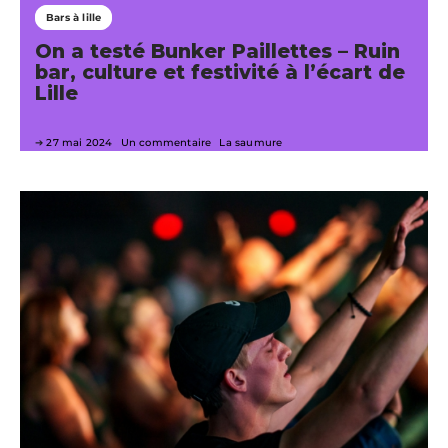
Bars à lille
On a testé Bunker Paillettes – Ruin
bar, culture et festivité à l’écart de
Lille
27 mai 2024
Un commentaire
La saumure