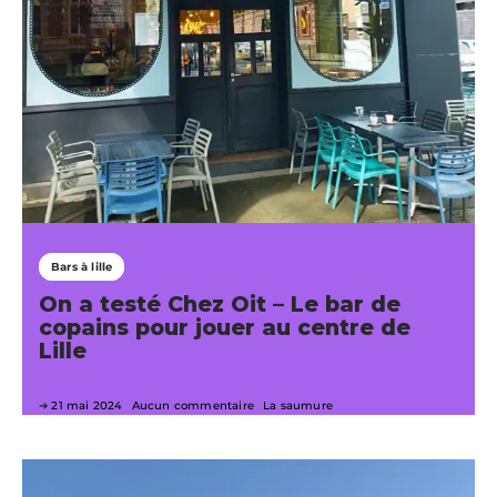
Bars à lille
On a testé Chez Oit – Le bar de
copains pour jouer au centre de
Lille
21 mai 2024
Aucun commentaire
La saumure