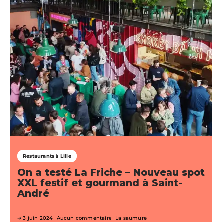
Restaurants à Lille
On a testé La Friche – Nouveau spot
XXL festif et gourmand à Saint-
André
3 juin 2024
Aucun commentaire
La saumure