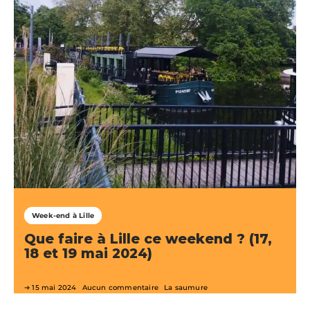
Week-end à Lille
Que faire à Lille ce weekend ? (17,
18 et 19 mai 2024)
15 mai 2024
Aucun commentaire
La saumure