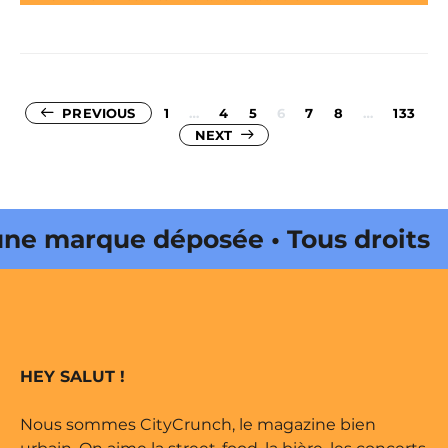
Pagination
PREVIOUS
1
…
4
5
6
7
8
…
133
NEXT
des
publications
arque déposée • Tous droits
 édité par Buena Onda Web •
arque déposée • Tous droits
HEY SALUT !
 édité par Buena Onda Web •
Nous sommes CityCrunch, le magazine bien