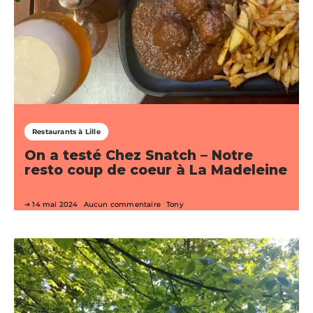
Restaurants à Lille
On a testé Chez Snatch – Notre
resto coup de coeur à La Madeleine
14 mai 2024
Aucun commentaire
Tony