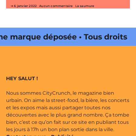
6 janvier 2022
Aucun commentaire
La saumure
e marque déposée • Tous droits
ine édité par Buena Onda Web •
e marque déposée • Tous droits
HEY SALUT !
ine édité par Buena Onda Web •
Nous sommes CityCrunch, le magazine bien
urbain. On aime la street-food, la bière, les concerts
et les expos mais aussi partager toutes nos
découvertes avec le plus grand nombre. Ça tombe
bien, c’est ce qu’on fait sur ce site en publiant tous
les jours à 17h un bon plan sortie dans la ville.