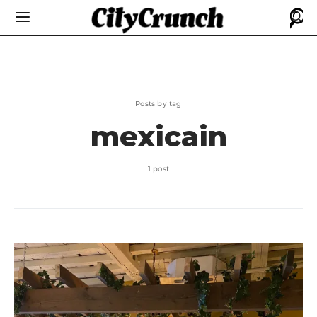
Posts by tag
mexicain
1 post